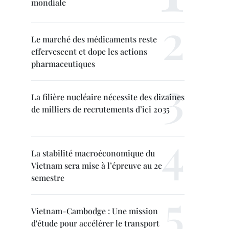
mondiale
Le marché des médicaments reste
effervescent et dope les actions
pharmaceutiques
La filière nucléaire nécessite des dizaines
de milliers de recrutements d’ici 2035
La stabilité macroéconomique du
Vietnam sera mise à l’épreuve au 2e
semestre
Vietnam-Cambodge : Une mission
d'étude pour accélérer le transport