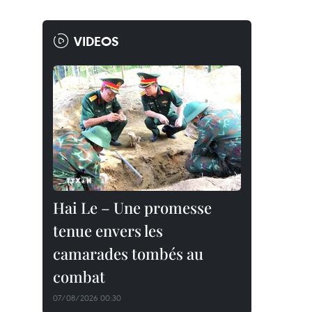
VIDEOS
Hai Le – Une promesse
tenue envers les
camarades tombés au
combat
07/08/2026 00:30