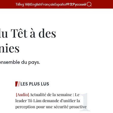
Tiếng Việt
English
Français
Español
Русский
中文
u Têt à des
nies
'ensemble du pays.
LES PLUS LUS
Actualité de la semaine : Le
leader Tô Lâm demande d’unifier la
perception pour une sécurité proactive