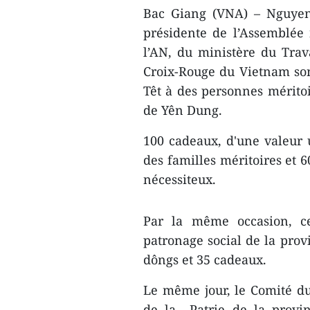
Bac Giang (VNA) – Nguye
présidente de l’Assemblée 
l’AN, du ministère du Trava
Croix-Rouge du Vietnam son
Têt ​à des personnes mérit​
de Yên Dung.
100 cadeaux, d​'une valeur u
des familles méritoires et 6
nécessiteux.
Par la même occasion, cet
patronage social de la prov
dôngs et 35 cadeaux.
Le même jour, le Comité du
de la Patrie de la provi