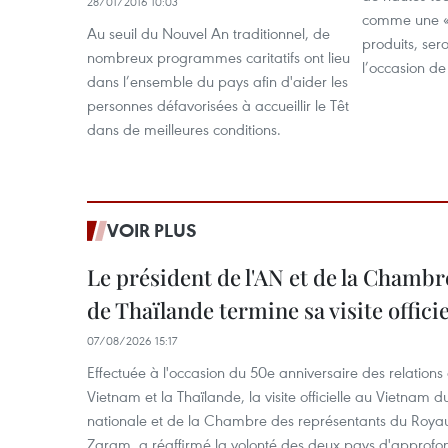
28/01/2016 10:03
comme une «g
Au seuil du Nouvel An traditionnel, de
produits, ser
nombreux programmes caritatifs ont lieu
l’occasion de 
dans l’ensemble du pays afin d'aider les
personnes défavorisées à accueillir le Têt
dans de meilleures conditions.
VOIR PLUS
Le président de l'AN et de la Chamb
de Thaïlande termine sa visite offici
07/08/2026 15:17
Effectuée à l'occasion du 50e anniversaire des relations
Vietnam et la Thaïlande, la visite officielle au Vietnam 
nationale et de la Chambre des représentants du Roy
Zaram, a réaffirmé la volonté des deux pays d'approfon