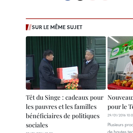
SUR LE MÊME SUJET
Têt du Singe : cadeaux pour
Nouveaux
les pauvres et les familles
pour le T
bénéficiaires de politiques
29/01/2016 10:
sociales
Plusieurs prod
de hautes tec