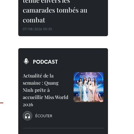
tenue envers les
camarades tombés au
combat
07/08/2026 00:30
PODCAST
Actualité de la
semaine : Quang
Ninh prête à
accueillir Miss World
2026
ÉCOUTER