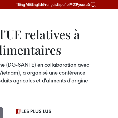
Tiếng Việt
English
Français
Español
Русский
中文
'UE relatives à
alimentaires
enne (DG-SANTE) en collaboration avec
S Vietnam), a organisé une conférence
uits agricoles et d'aliments d'origine
LES PLUS LUS