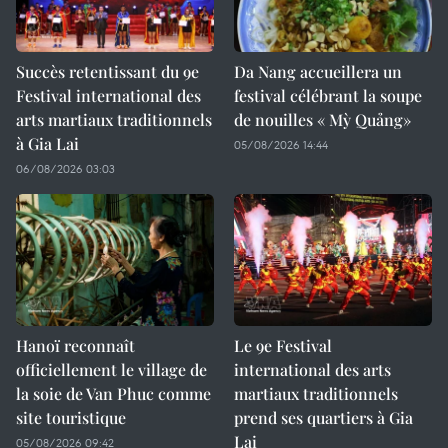
Succès retentissant du 9e
Da Nang accueillera un
Festival international des
festival célébrant la soupe
arts martiaux traditionnels
de nouilles « Mỳ Quảng»
à Gia Lai
05/08/2026 14:44
06/08/2026 03:03
Hanoï reconnaît
Le 9e Festival
officiellement le village de
international des arts
la soie de Van Phuc comme
martiaux traditionnels
site touristique
prend ses quartiers à Gia
Lai
05/08/2026 09:42