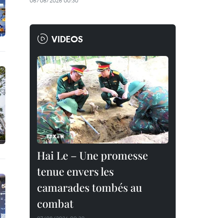
06/08/2026 00:30
VIDEOS
Hai Le – Une promesse
tenue envers les
camarades tombés au
combat