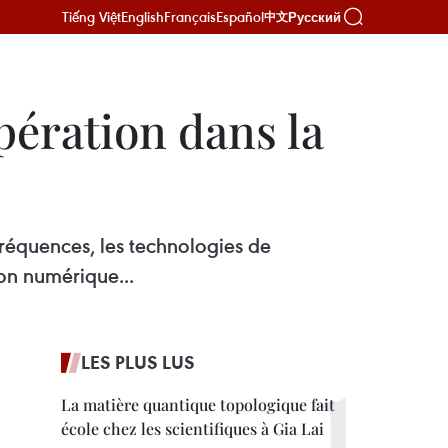
Tiếng Việt
English
Français
Español
Русский
中文
pération dans la
fréquences, les technologies de
ion numérique...
LES PLUS LUS
La matière quantique topologique fait
école chez les scientifiques à Gia Lai