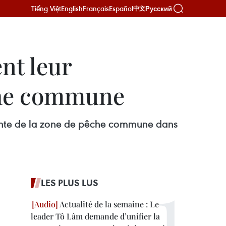
Tiếng Việt
English
Français
Español
Русский
中文
nt leur
êche commune
njointe de la zone de pêche commune dans
LES PLUS LUS
Actualité de la semaine : Le
leader Tô Lâm demande d’unifier la