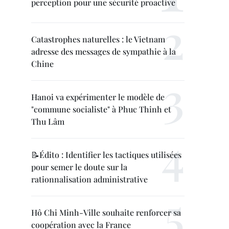
perception pour une sécurité proactive
Catastrophes naturelles : le Vietnam
adresse des messages de sympathie à la
Chine
Hanoi va expérimenter le modèle de
"commune socialiste" à Phuc Thinh et
Thu Lâm
📝Édito : Identifier les tactiques utilisées
pour semer le doute sur la
rationnalisation administrative
Hô Chi Minh-Ville souhaite renforcer sa
coopération avec la France