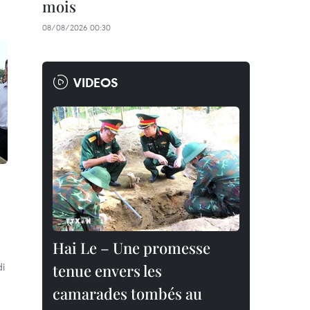
mois
08/08/2026 00:30
VIDEOS
Hai Le – Une promesse
di
tenue envers les
camarades tombés au