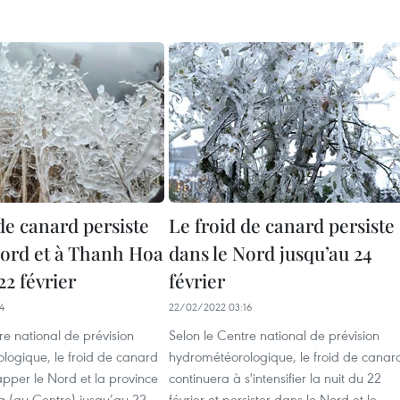
de canard persiste
Le froid de canard persiste
Nord et à Thanh Hoa
dans le Nord jusqu’au 24
22 février
février
4
22/02/2022 03:16
re national de prévision
Selon le Centre national de prévision
logique, le froid de canard
hydrométéorologique, le froid de canar
apper le Nord et la province
continuera à s'intensifier la nuit du 22
 (au Centre) jusqu’au 22
février et persister dans le Nord et le