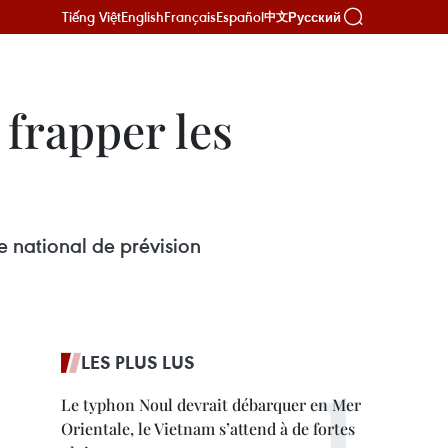
Tiếng Việt
English
Français
Español
Русский
中文
 frapper les
e national de prévision
LES PLUS LUS
Le typhon Noul devrait débarquer en Mer
Orientale, le Vietnam s’attend à de fortes