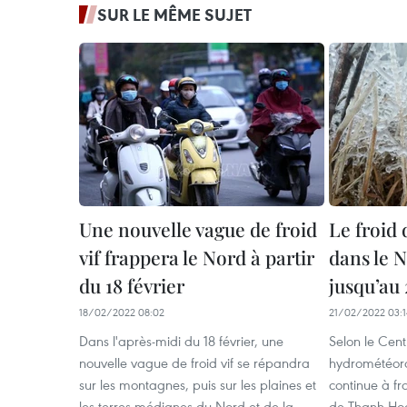
SUR LE MÊME SUJET
Une nouvelle vague de froid
Le froid 
vif frappera le Nord à partir
dans le 
du 18 février
jusqu’au 
18/02/2022 08:02
21/02/2022 03:1
Dans l'après-midi du 18 février, une
Selon le Cent
nouvelle vague de froid vif se répandra
hydrométéoro
sur les montagnes, puis sur les plaines et
continue à fr
les terres médianes du Nord et de la
de Thanh Hoa