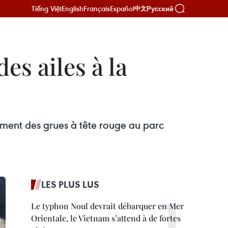
Tiếng Việt
English
Français
Español
Русский
中文
es ailes à la
ment des grues à tête rouge au parc
LES PLUS LUS
Le typhon Noul devrait débarquer en Mer
Orientale, le Vietnam s’attend à de fortes