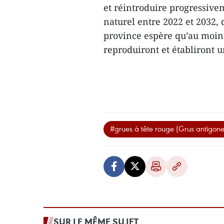
et réintroduire progressive
naturel entre 2022 et 2032, 
province espère qu’au moins
reproduiront et établiront 
#grues à tête rouge (Grus antigone
SUR LE MÊME SUJET