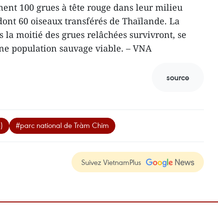
ment 100 grues à tête rouge dans leur milieu
dont 60 oiseaux transférés de Thaïlande. La
 la moitié des grues relâchées survivront, se
une population sauvage viable. – VNA
source
)
#parc national de Tràm Chim
Suivez VietnamPlus