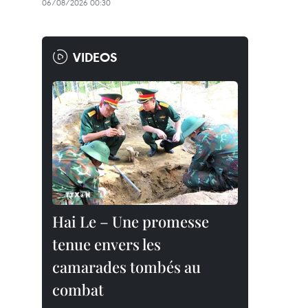
06/08/2026 00:30
VIDEOS
Hai Le – Une promesse
tenue envers les
camarades tombés au
combat