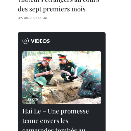
des sept premiers mois
09/08/2026 00:30
VIDEOS
Hai Le – Une promesse
tenue envers les
camarades tombés au