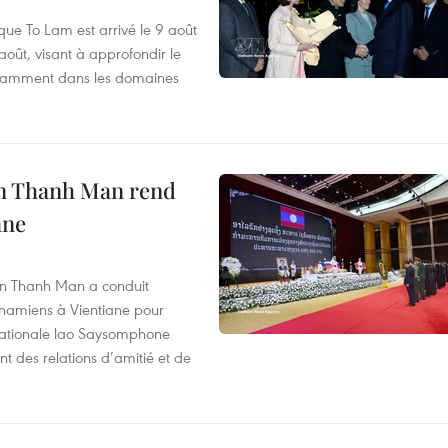
que To Lam est arrivé le 9 août
août, visant à approfondir le
notamment dans les domaines
an Thanh Man rend
ane
an Thanh Man a conduit
tnamiens à Vientiane pour
nationale lao Saysomphone
t des relations d’amitié et de