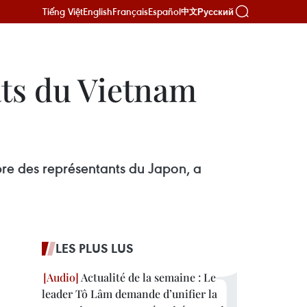
Tiếng Việt
English
Français
Español
Русский
中文
ats du Vietnam
bre des représentants du Japon, a
LES PLUS LUS
Actualité de la semaine : Le
leader Tô Lâm demande d’unifier la