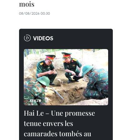
mois
08/08/2026 00:30
VIDEOS
Hai Le – Une promesse
tenue envers les
camarades tombés au