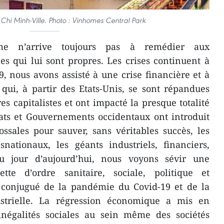
hi Minh-Ville. Photo : Vinhomes Central Park
sme n’arrive toujours pas à remédier aux
s qui lui sont propres. Les crises continuent à
9, nous avons assisté à une crise financière et à
ui, à partir des Etats-Unis, se sont répandues
s capitalistes et ont impacté la presque totalité
ats et Gouvernements occidentaux ont introduit
ssales pour sauver, sans véritables succès, les
nationaux, les géants industriels, financiers,
Au jour d’aujourd’hui, nous voyons sévir une
tte d’ordre sanitaire, sociale, politique et
 conjugué de la pandémie du Covid-19 et de la
ustrielle. La régression économique a mis en
égalités sociales au sein même des sociétés