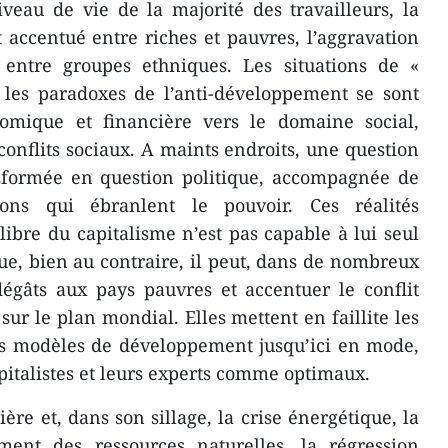
niveau de vie de la majorité des travailleurs, la
accentué entre riches et pauvres, l’aggravation
s entre groupes ethniques. Les situations de «
les paradoxes de l’anti-développement se sont
omique et financière vers le domaine social,
conflits sociaux. A maints endroits, une question
nsformée en question politique, accompagnée de
ons qui ébranlent le pouvoir. Ces réalités
bre du capitalisme n’est pas capable à lui seul
 que, bien au contraire, il peut, dans de nombreux
égâts aux pays pauvres et accentuer le conflit
l sur le plan mondial. Elles mettent en faillite les
es modèles de développement jusqu’ici en mode,
apitalistes et leurs experts comme optimaux.
re et, dans son sillage, la crise énergétique, la
ement des ressources naturelles, la régression