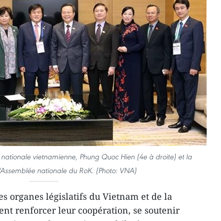
 nationale vietnamienne, Phung Quoc Hien (4e à droite) et la
l'Assemblée nationale du RoK. (Photo: VNA)
es organes législatifs du Vietnam et de la
nt renforcer leur coopération, se soutenir