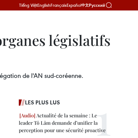
Tiếng Việt
English
Français
Español
Русский
中文
rganes législatifs
légation de l'AN sud-coréenne.
LES PLUS LUS
Actualité de la semaine : Le
leader Tô Lâm demande d’unifier la
perception pour une sécurité proactive