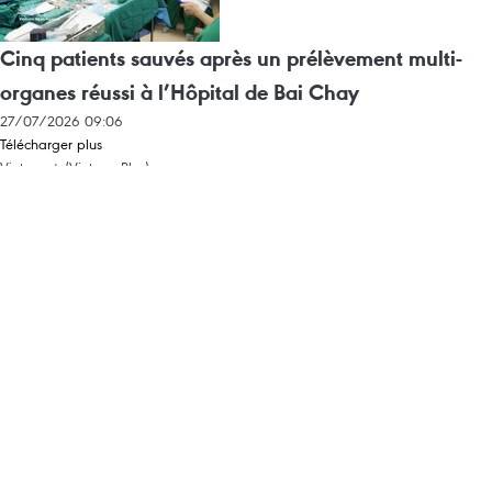
Cinq patients sauvés après un prélèvement multi-
organes réussi à l’Hôpital de Bai Chay
27/07/2026 09:06
Télécharger plus
Vietnam+ (VietnamPlus)
Agence Vietnamienne d'Information (VNA)
Rédacteur en chef: TRÂN TIÊN DUÂN
Propriété intellectuelle
Conditions d'utilisation
RSS
Appui
Langues
VNA
Service d'information
Publicité
Contact
Permis de publication: 1374/GP-BTTTT délivré le 11 septembre 2008 par le
ministère de l'Information et de la Communication.
Tél: (024) 39411349 - (024) 39411348, Fax: (024) 39411348