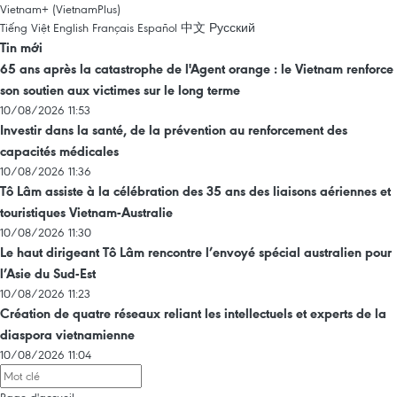
Vietnam+ (VietnamPlus)
Tiếng Việt
English
Français
Español
中文
Русский
Tin mới
65 ans après la catastrophe de l'Agent orange : le Vietnam renforce
son soutien aux victimes sur le long terme
10/08/2026 11:53
Investir dans la santé, de la prévention au renforcement des
capacités médicales
10/08/2026 11:36
Tô Lâm assiste à la célébration des 35 ans des liaisons aériennes et
touristiques Vietnam-Australie
10/08/2026 11:30
Le haut dirigeant Tô Lâm rencontre l’envoyé spécial australien pour
l’Asie du Sud-Est
10/08/2026 11:23
Création de quatre réseaux reliant les intellectuels et experts de la
diaspora vietnamienne
10/08/2026 11:04