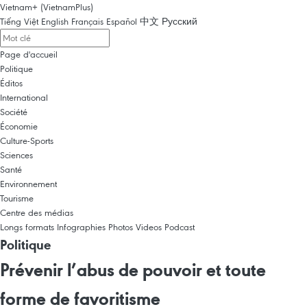
Vietnam+ (VietnamPlus)
Tiếng Việt
English
Français
Español
中文
Русский
Page d'accueil
Politique
Éditos
International
Société
Économie
Culture-Sports
Sciences
Santé
Environnement
Tourisme
Centre des médias
Longs formats
Infographies
Photos
Videos
Podcast
Politique
Prévenir l’abus de pouvoir et toute
forme de favoritisme