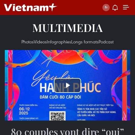
MULTIMEDIA
Photos
Videos
Infographies
Longs formats
Podcast
Play
Video
80 couples vont dire “oui”