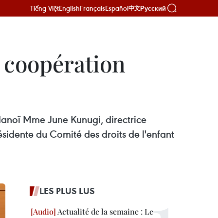
Tiếng Việt
English
Français
Español
Русский
中文
r coopération
Hanoï Mme June Kunugi, directrice
ésidente du Comité des droits de l'enfant
LES PLUS LUS
Actualité de la semaine : Le