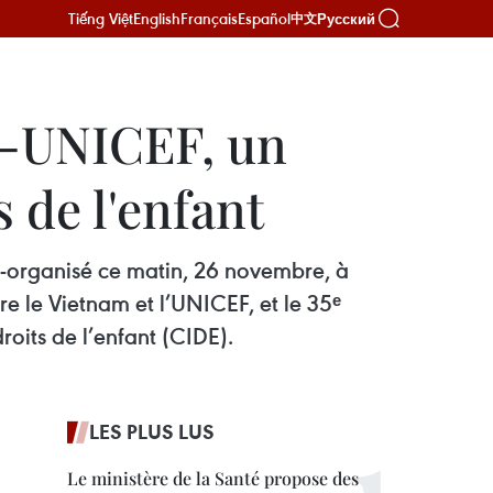
Tiếng Việt
English
Français
Español
Русский
中文
m-UNICEF, un
 de l'enfant
o-organisé ce matin, 26 novembre, à
e le Vietnam et l’UNICEF, et le 35ᵉ
roits de l’enfant (CIDE).
LES PLUS LUS
Le ministère de la Santé propose des