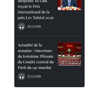
dirigeant To Lam
reçoit le Prix
international de la
paix Lev Tolstoï 2026
ÉCOUTER
Actualité de la
semaine : Ouverture
du troisième Plénum
du Comité central du
Parti du 14e mandat
ÉCOUTER