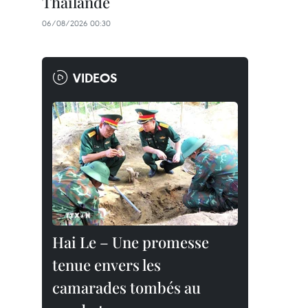
Thaïlande
06/08/2026 00:30
VIDEOS
Hai Le – Une promesse
tenue envers les
camarades tombés au