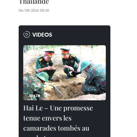
Thaïlande
06/08/2026 00:30
VIDEOS
Hai Le – Une promesse
tenue envers les
camarades tombés au