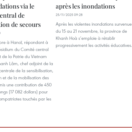
ations via le
après les inondations
entral de
25/11/2025 09:28
tion de secours
Après les violentes inondations survenue
du 15 au 21 novembre, la province de
0
Khanh Hoà s’emploie à rétablir
re à Hanoï, répondant à
progressivement les activités éducatives
ésidium du Comité central
t de la Patrie du Vietnam
hanh Lâm, chef adjoint de la
ntrale de la sensibilisation,
n et de la mobilisation des
mis une contribution de 450
ongs (17 082 dollars) pour
compatriotes touchés par les