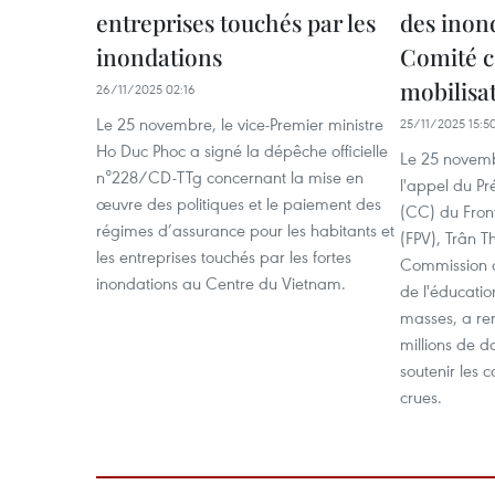
entreprises touchés par les
des inond
inondations
Comité c
mobilisa
26/11/2025 02:16
Le 25 novembre, le vice-Premier ministre
25/11/2025 15:5
Ho Duc Phoc a signé la dépêche officielle
Le 25 novemb
n°228/CD-TTg concernant la mise en
l'appel du Pr
œuvre des politiques et le paiement des
(CC) du Fron
régimes d’assurance pour les habitants et
(FPV), Trân T
les entreprises touchés par les fortes
Commission ce
inondations au Centre du Vietnam.
de l'éducatio
masses, a re
millions de d
soutenir les 
crues.