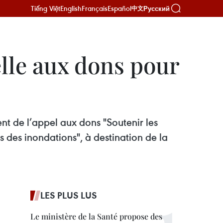
Tiếng Việt
English
Français
Español
Русский
中文
lle aux dons pour
 de l’appel aux dons "Soutenir les
des inondations", à destination de la
LES PLUS LUS
Le ministère de la Santé propose des