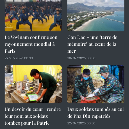
Le Vovinam confirme son
Con Dao – une "terre de
rayonnement mondial à
mémoire" au cœur de la
Paris
mer
29/07/2026 00:30
28/07/2026 00:30
Un devoir du cœur : rendre
Deux soldats tombés au col
leur nom aux soldats
de Pha Din rapatriés
tombés pour la Patrie
22/07/2026 00:30