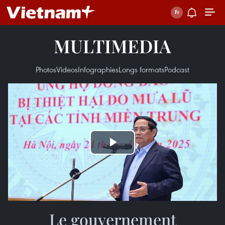
MULTIMEDIA
Photos
Videos
Infographies
Longs formats
Podcast
Play
Video
Le gouvernement