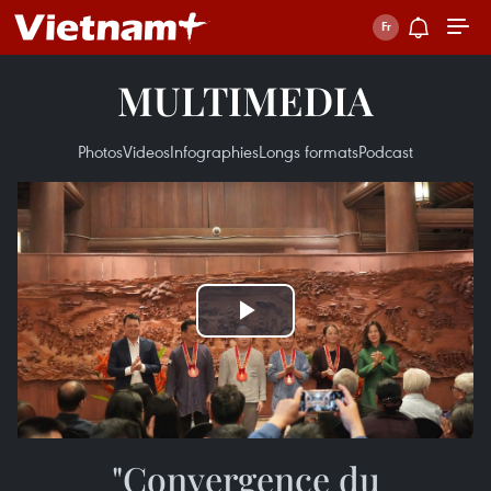
MULTIMEDIA
Photos
Videos
Infographies
Longs formats
Podcast
Play
Video
"Convergence du