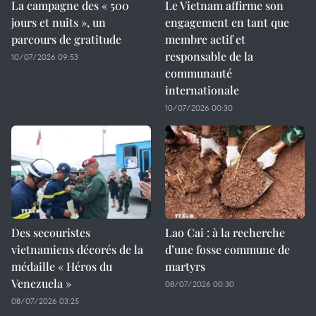
La campagne des « 500
Le Vietnam affirme son
jours et nuits », un
engagement en tant que
parcours de gratitude
membre actif et
responsable de la
10/07/2026 09:53
communauté
internationale
10/07/2026 00:30
Des secouristes
Lao Cai : à la recherche
vietnamiens décorés de la
d’une fosse commune de
médaille « Héros du
martyrs
Venezuela »
08/07/2026 00:30
08/07/2026 03:25