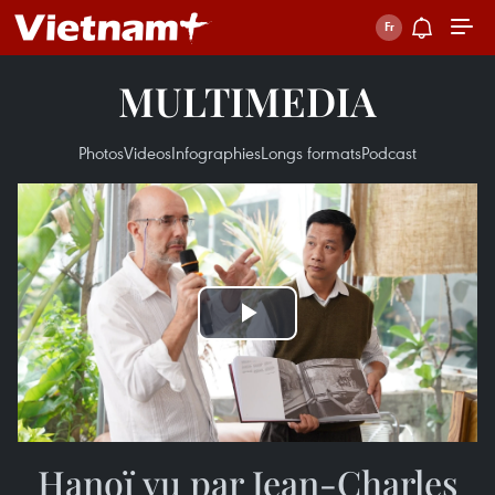
MULTIMEDIA
Photos
Videos
Infographies
Longs formats
Podcast
Play
Video
Hanoï vu par Jean-Charles