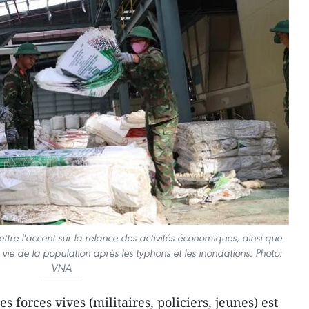
re l'accent sur la relance des activités économiques, ainsi que
e vie de la population après les typhons et les inondations. Photo:
VNA
 forces vives (militaires, policiers, jeunes) est