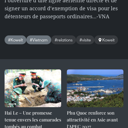
l’ouverture d’une ligne aérienne directe et de
signer un accord d’exemption de visa pour les
détenteurs de passeports ordinaires...-VNA
#Koweït
#Vietnam
#relations
#visite
Koweit
Hai Le – Une promesse
Phu Quoc renforce son
tenue envers les camarades
attractivité en Asie avant
tombés au combat
l'APEC 2027