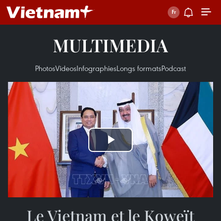
MULTIMEDIA
Photos
Videos
Infographies
Longs formats
Podcast
Play
Video
Le Vietnam et le Koweït