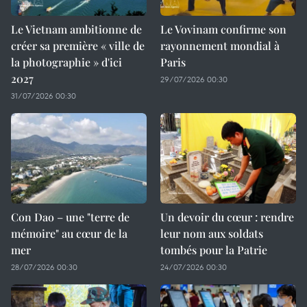
Le Vietnam ambitionne de
Le Vovinam confirme son
créer sa première « ville de
rayonnement mondial à
la photographie » d'ici
Paris
2027
29/07/2026 00:30
31/07/2026 00:30
Con Dao – une "terre de
Un devoir du cœur : rendre
mémoire" au cœur de la
leur nom aux soldats
mer
tombés pour la Patrie
28/07/2026 00:30
24/07/2026 00:30