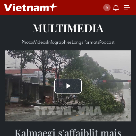
MULTIMEDIA
Photos
Videos
Infographies
Longs formats
Podcast
Play
Video
Kalmaegi s’affaiblit mais