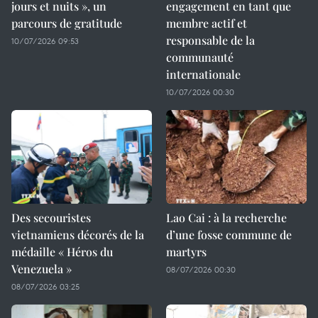
jours et nuits », un
engagement en tant que
parcours de gratitude
membre actif et
responsable de la
10/07/2026 09:53
communauté
internationale
10/07/2026 00:30
Des secouristes
Lao Cai : à la recherche
vietnamiens décorés de la
d’une fosse commune de
médaille « Héros du
martyrs
Venezuela »
08/07/2026 00:30
08/07/2026 03:25