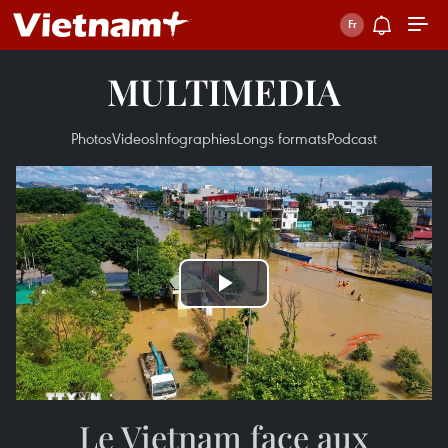
MULTIMEDIA
Photos
Videos
Infographies
Longs formats
Podcast
Play
Video
Le Vietnam face aux