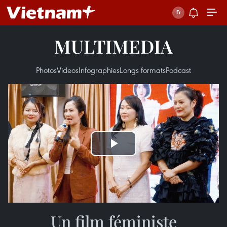
MULTIMEDIA
Photos
Videos
Infographies
Longs formats
Podcast
Play
Video
Un film féministe