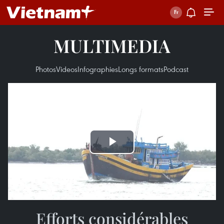
MULTIMEDIA
Photos
Videos
Infographies
Longs formats
Podcast
Play
Video
Efforts considérables