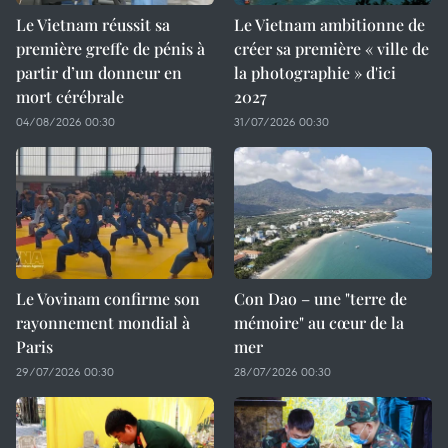
Le Vietnam réussit sa
Le Vietnam ambitionne de
première greffe de pénis à
créer sa première « ville de
partir d’un donneur en
la photographie » d'ici
mort cérébrale
2027
04/08/2026 00:30
31/07/2026 00:30
Le Vovinam confirme son
Con Dao – une "terre de
rayonnement mondial à
mémoire" au cœur de la
Paris
mer
29/07/2026 00:30
28/07/2026 00:30