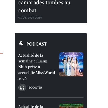
camarades tombés au
combat
07/08/2026 00:30
PODCAST
Actualité de la
semaine : Quang
Ninh prête à
accueillir Miss World
2026
ÉCOUTER
Actualité de la