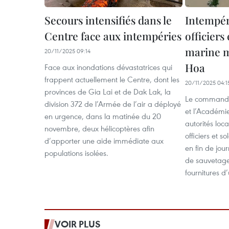
Secours intensifiés dans le
Intempér
Centre face aux intempéries
officiers 
marine m
20/11/2025 09:14
Hoa
Face aux inondations dévastatrices qui
frappent actuellement le Centre, dont les
20/11/2025 04:1
provinces de Gia Lai et de Dak Lak, la
Le commande
division 372 de l’Armée de l’air a déployé
et l’Académi
en urgence, dans la matinée du 20
autorités loc
novembre, deux hélicoptères afin
officiers et 
d’apporter une aide immédiate aux
en fin de jou
populations isolées.
de sauvetage
fournitures d
VOIR PLUS