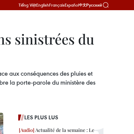
Tiếng Việt
English
Français
Español
Русский
中文
ns sinistrées du
 face aux conséquences des pluies et
bre la porte-parole du ministère des
LES PLUS LUS
Actualité de la semaine : Le