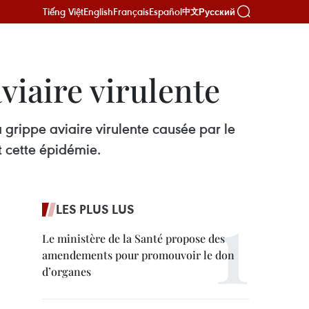
Tiếng Việt
English
Français
Español
Русский
中文
viaire virulente
 grippe aviaire virulente causée par le
 cette épidémie.
LES PLUS LUS
Le ministère de la Santé propose des
amendements pour promouvoir le don
d’organes