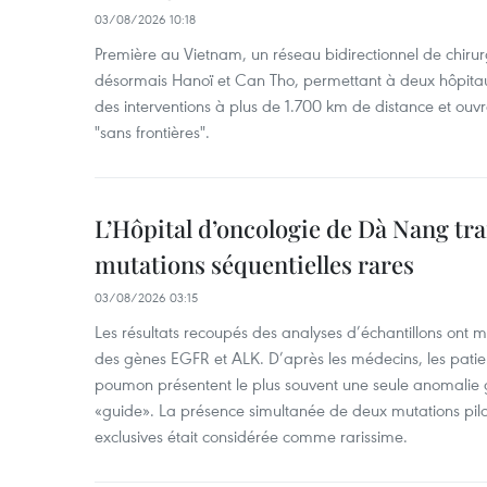
03/08/2026 10:18
Première au Vietnam, un réseau bidirectionnel de chirurg
désormais Hanoï et Can Tho, permettant à deux hôpitau
des interventions à plus de 1.700 km de distance et ouvr
"sans frontières".
L’Hôpital d’oncologie de Dà Nang tra
mutations séquentielles rares
03/08/2026 03:15
Les résultats recoupés des analyses d’échantillons ont 
des gènes EGFR et ALK. D’après les médecins, les patien
poumon présentent le plus souvent une seule anomalie g
«guide». La présence simultanée de deux mutations pil
exclusives était considérée comme rarissime.