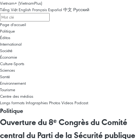
Vietnam+ (VietnamPlus)
Tiếng Việt
English
Français
Español
中文
Русский
Page d'accueil
Politique
Éditos
International
Société
Économie
Culture-Sports
Sciences
Santé
Environnement
Tourisme
Centre des médias
Longs formats
Infographies
Photos
Videos
Podcast
Politique
Ouverture du 8ᵉ Congrès du Comité
central du Parti de la Sécurité publique