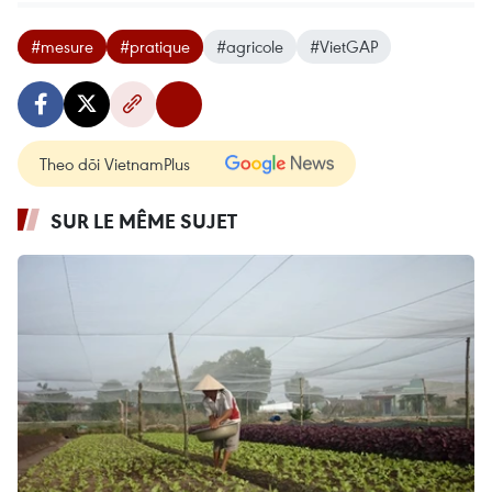
#mesure
#pratique
#agricole
#VietGAP
Theo dõi VietnamPlus
SUR LE MÊME SUJET