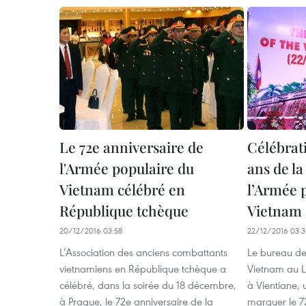
Le 72e anniversaire de
Célébrat
l'Armée populaire du
ans de la
Vietnam célébré en
l’Armée 
République tchèque
Vietnam
20/12/2016 03:58
22/12/2016 03:3
L’Association des anciens combattants
Le bureau de
vietnamiens en République tchèque a
Vietnam au L
célébré, dans la soirée du 18 décembre,
à Vientiane,
à Prague, le 72e anniversaire de la
marquer le 7