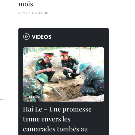
mois
08/08/2026 00:30
VIDEOS
Hai Le – Une promesse
tenue envers les
camarades tombés au