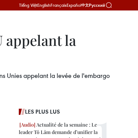
Tiếng Việt
English
Français
Español
Русский
中文
 appelant la
ons Unies appelant la levée de l'embargo
LES PLUS LUS
Actualité de la semaine : Le
leader Tô Lâm demande d’unifier la