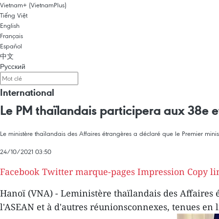
Vietnam+ (VietnamPlus)
Tiếng Việt
English
Français
Español
中文
Русский
International
Le PM thaïlandais participera aux 38e
Le ministère thaïlandais des Affaires étrangères a déclaré que le Premier min
24/10/2021 03:50
Facebook
Twitter
marque-pages
Impression
Copy li
Hanoï (VNA) - Leministère thaïlandais des Affaires
l'ASEAN et à d'autres réunionsconnexes, tenues en l