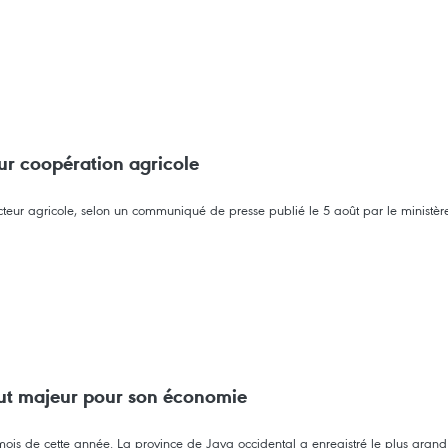
ur coopération agricole
teur agricole, selon un communiqué de presse publié le 5 août par le ministèr
out majeur pour son économie
s mois de cette année. La province de Java occidental a enregistré le plus gra