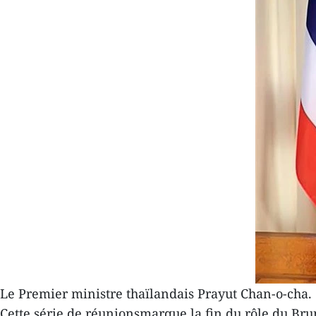
Le Premier ministre thaïlandais Prayut Chan-o-cha
Cette série de réunionsmarque la fin du rôle du Br