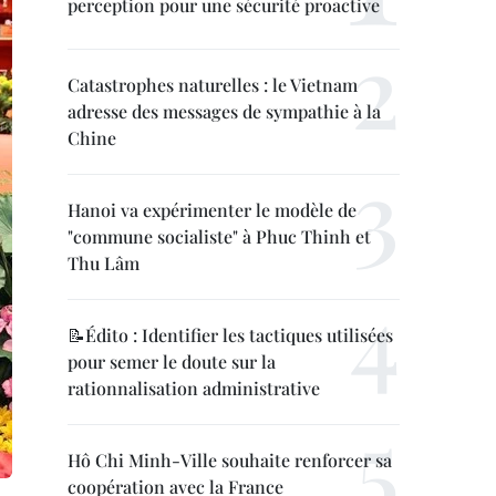
perception pour une sécurité proactive
Catastrophes naturelles : le Vietnam
adresse des messages de sympathie à la
Chine
Hanoi va expérimenter le modèle de
"commune socialiste" à Phuc Thinh et
Thu Lâm
📝Édito : Identifier les tactiques utilisées
pour semer le doute sur la
rationnalisation administrative
Hô Chi Minh-Ville souhaite renforcer sa
coopération avec la France