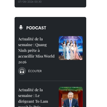
07/08/2026 00:30
PODCAST
Actualité de la
semaine : Quang
Ninh prête à
accueillir Miss World
2026
ÉCOUTER
Actualité de la
semaine : Le
dirigeant To Lam
reçoit le Prix