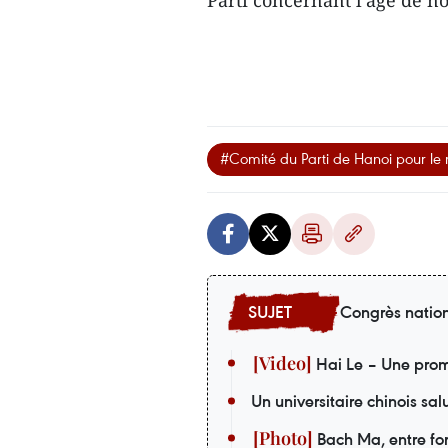
Parti concernant l’âge de n
#Comité du Parti de Hanoi pour l
Congrès nation
Hai Le – Une prom
Un universitaire chinois sa
Bach Ma, entre forê