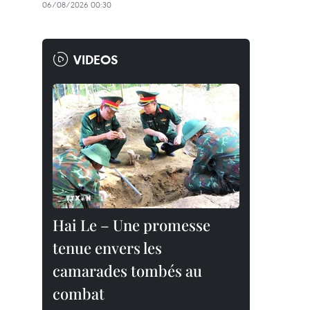
06/08/2026 00:30
VIDEOS
Hai Le – Une promesse
tenue envers les
camarades tombés au
combat