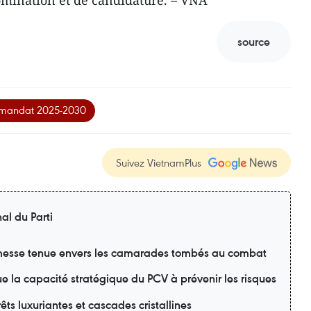
omination et de candidature. – VNA
source
e mandat 2025-2030
Suivez VietnamPlus
al du Parti
esse tenue envers les camarades tombés au combat
lue la capacité stratégique du PCV à prévenir les risques
ts luxuriantes et cascades cristallines