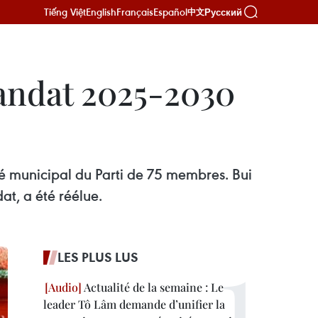
Tiếng Việt
English
Français
Español
Русский
中文
mandat 2025-2030
é municipal du Parti de 75 membres. Bui
t, a été réélue.
LES PLUS LUS
Actualité de la semaine : Le
leader Tô Lâm demande d’unifier la