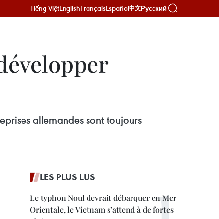
Tiếng Việt
English
Français
Español
Русский
中文
 développer
reprises allemandes sont toujours
LES PLUS LUS
Le typhon Noul devrait débarquer en Mer
Orientale, le Vietnam s’attend à de fortes