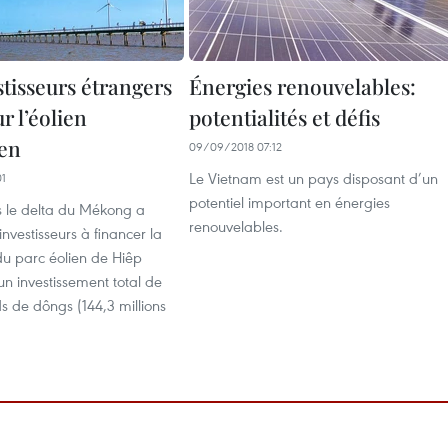
tisseurs étrangers
Énergies renouvelables:
r l’éolien
potentialités et défis
en
09/09/2018 07:12
Le Vietnam est un pays disposant d’un
01
potentiel important en énergies
s le delta du Mékong a
renouvelables.
 investisseurs à financer la
du parc éolien de Hiêp
n investissement total de
ds de dôngs (144,3 millions