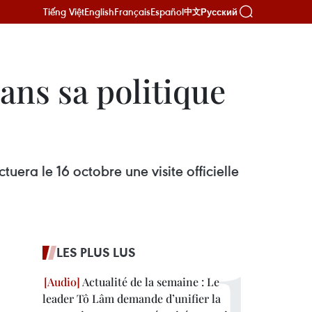
Tiếng Việt
English
Français
Español
Русский
中文
ans sa politique
tuera le 16 octobre une visite officielle
LES PLUS LUS
Actualité de la semaine : Le
leader Tô Lâm demande d’unifier la