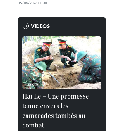
06/08/2026 00:30
VIDEOS
Hai Le – Une promesse
tenue envers les
camarades tombés au
combat