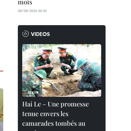
mois
08/08/2026 00:30
VIDEOS
Hai Le – Une promesse
tenue envers les
camarades tombés au