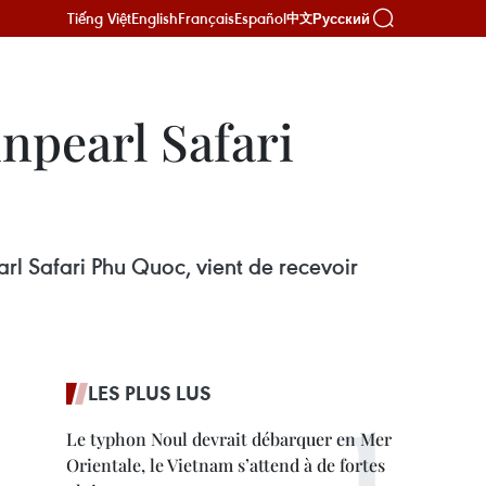
Tiếng Việt
English
Français
Español
Русский
中文
inpearl Safari
arl Safari Phu Quoc, vient de recevoir
LES PLUS LUS
Le typhon Noul devrait débarquer en Mer
Orientale, le Vietnam s’attend à de fortes