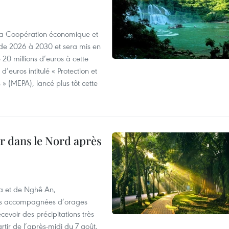
 la Coopération économique et
e 2026 à 2030 et sera mis en
20 millions d’euros à cette
d’euros intitulé « Protection et
» (MEPA), lancé plus tôt cette
ur dans le Nord après
oa et de Nghê An,
rtes accompagnées d’orages
cevoir des précipitations très
rtir de l’après-midi du 7 août,