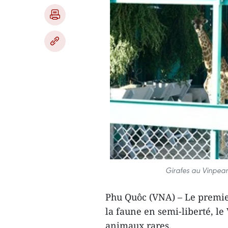
Girafes au Vinpear
Phu Quôc (VNA) – Le premie
la faune en semi-liberté, le
animaux rares.