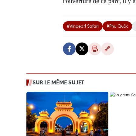
l’ouverture de ce parc, il y
#Vinpearl Safari
#Phu Quôc
SUR LE MÊME SUJET