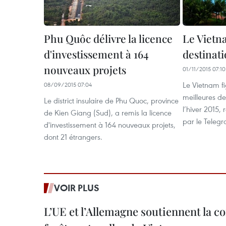
Phu Quôc délivre la licence
Le Vietn
d'investissement à 164
destinati
nouveaux projets
01/11/2015 07:10
Le Vietnam fi
08/09/2015 07:04
meilleures de
Le district insulaire de Phu Quoc, province
l’hiver 2015
de Kien Giang (Sud), a remis la licence
par le Telegr
d'investissement à 164 nouveaux projets,
dont 21 étrangers.
VOIR PLUS
L’UE et l’Allemagne soutiennent la c