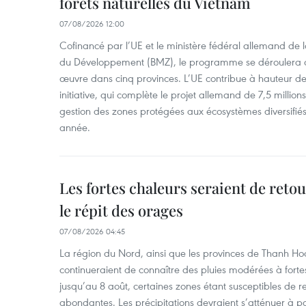
forêts naturelles du Vietnam
07/08/2026 12:00
Cofinancé par l’UE et le ministère fédéral allemand de
du Développement (BMZ), le programme se déroulera d
œuvre dans cinq provinces. L’UE contribue à hauteur de 
initiative, qui complète le projet allemand de 7,5 millions 
gestion des zones protégées aux écosystèmes diversifiés 
année.
Les fortes chaleurs seraient de reto
le répit des orages
07/08/2026 04:45
La région du Nord, ainsi que les provinces de Thanh H
continueraient de connaître des pluies modérées à fo
jusqu’au 8 août, certaines zones étant susceptibles de re
abondantes. Les précipitations devraient s’atténuer à pa