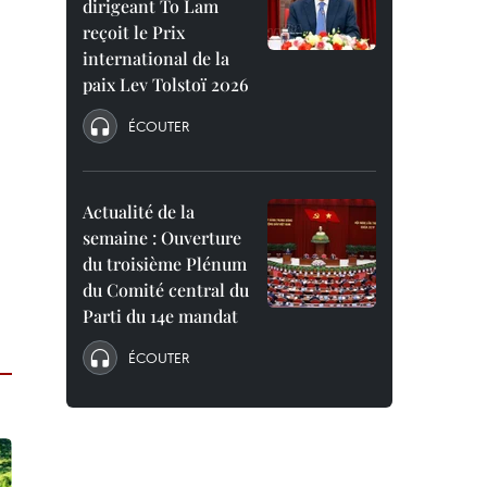
dirigeant To Lam
reçoit le Prix
international de la
paix Lev Tolstoï 2026
ÉCOUTER
Actualité de la
semaine : Ouverture
du troisième Plénum
du Comité central du
Parti du 14e mandat
ÉCOUTER