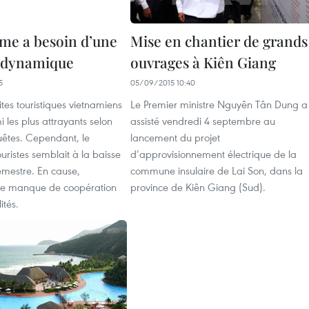
sme a besoin d’une
Mise en chantier de grands
 dynamique
ouvrages à Kiên Giang
5
05/09/2015 10:40
es touristiques vietnamiens
Le Premier ministre Nguyên Tân Dung a
i les plus attrayants selon
assisté vendredi 4 septembre au
uêtes. Cependant, le
lancement du projet
ristes semblait à la baisse
d’approvisionnement électrique de la
emestre. En cause,
commune insulaire de Lai Son, dans la
le manque de coopération
province de Kiên Giang (Sud).
ités.