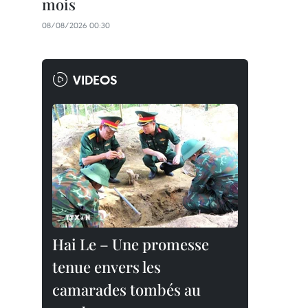
mois
08/08/2026 00:30
VIDEOS
Hai Le – Une promesse
tenue envers les
camarades tombés au