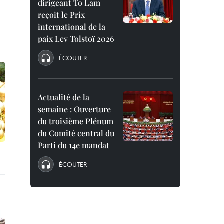
dirigeant To Lam
reçoit le Prix
international de la
paix Lev Tolstoï 2026
ÉCOUTER
Actualité de la
semaine : Ouverture
du troisième Plénum
du Comité central du
Parti du 14e mandat
ÉCOUTER