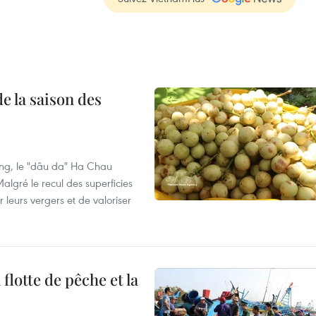
e la saison des
ng, le "dâu da" Ha Chau
algré le recul des superficies
r leurs vergers et de valoriser
flotte de pêche et la