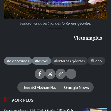
Panorama du festival des lanternes géantes.
Vietnamplus
#diaporamas
#festival
#lanternes géantes
#Hanoi
Theo dõi VietnamPlus
VOIR PLUS
Patrimoine : Hô Chi Minh-Ville fait