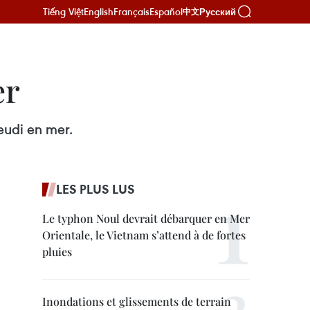
Tiếng Việt
English
Français
Español
Русский
中文
er
eudi en mer.
LES PLUS LUS
Le typhon Noul devrait débarquer en Mer
Orientale, le Vietnam s’attend à de fortes
pluies
Inondations et glissements de terrain