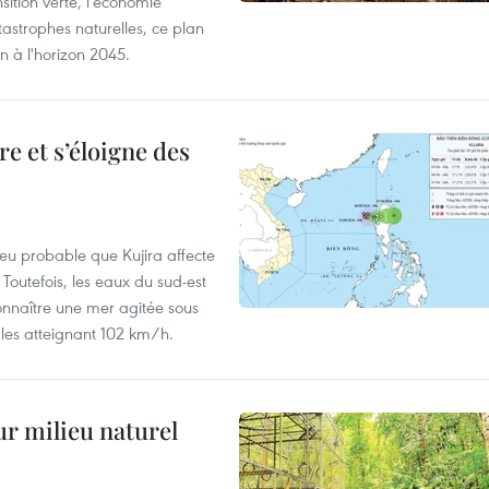
ition verte, l'économie
atastrophes naturelles, ce plan
on à l'horizon 2045.
e et s’éloigne des
peu probable que Kujira affecte
 Toutefois, les eaux du sud-est
onnaître une mer agitée sous
fales atteignant 102 km/h.
ur milieu naturel