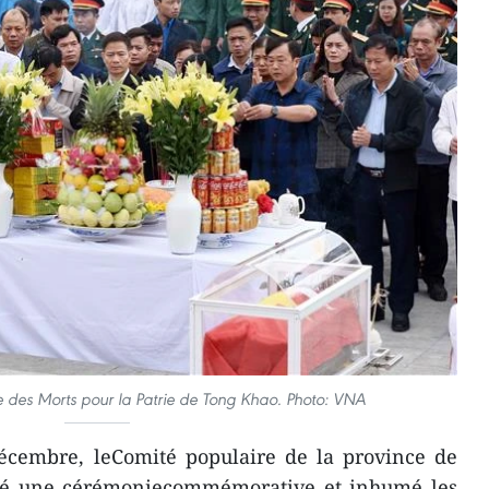
 des Morts pour la Patrie de Tong Khao. Photo: VNA
écembre, leComité populaire de la province de
isé une cérémoniecommémorative et inhumé les