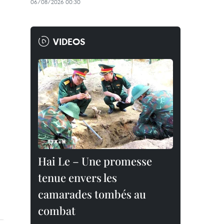
06/08/2026 00:30
VIDEOS
Hai Le – Une promesse
tenue envers les
camarades tombés au
combat