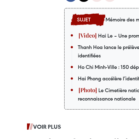
Mémoire des m
Hai Le – Une prom
Thanh Hoa lance le prélèv
identifiées
Ho Chi Minh-Ville : 150 dé
Hai Phong accélère l’identi
Le Cimetière nati
reconnaissance nationale
VOIR PLUS