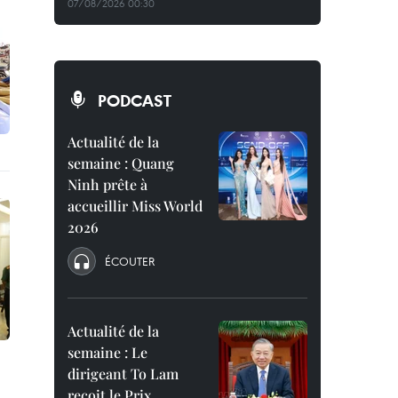
07/08/2026 00:30
PODCAST
Actualité de la
semaine : Quang
Ninh prête à
accueillir Miss World
2026
ÉCOUTER
Actualité de la
semaine : Le
dirigeant To Lam
reçoit le Prix