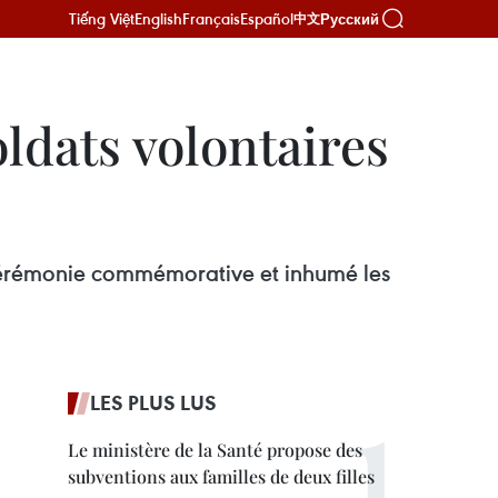
Tiếng Việt
English
Français
Español
Русский
中文
ldats volontaires
 cérémonie commémorative et inhumé les
LES PLUS LUS
Le ministère de la Santé propose des
subventions aux familles de deux filles