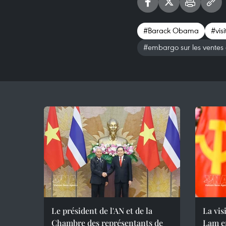
#Barack Obama
#visi
#embargo sur les ventes
Le président de l'AN et de la
La vis
Chambre des représentants de
Lam en