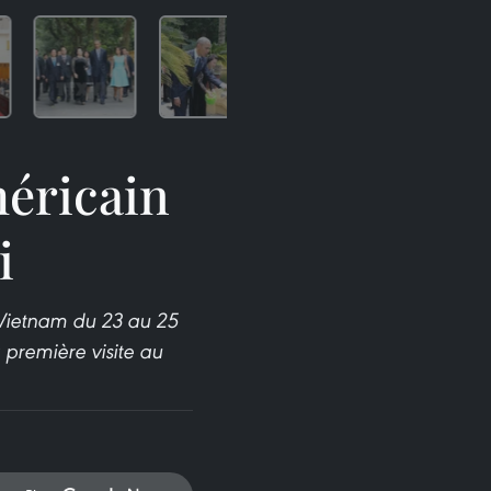
méricain
i
u Vietnam du 23 au 25
 première visite au