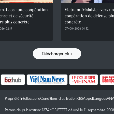
am-Laos : une coopération
Vietnam-Malaisie : vers u
ense et de sécurité
coopération de défense pl
rs plus concrète
concrète
026 02:19
07/08/2026 01:52
Télécharger plus
Propriété intellectuelle
Conditions d'utilisation
RSS
Appui
Langues
VN
Permis de publication: 1374/GP-BTTTT délivré le 11 septembre 2008 