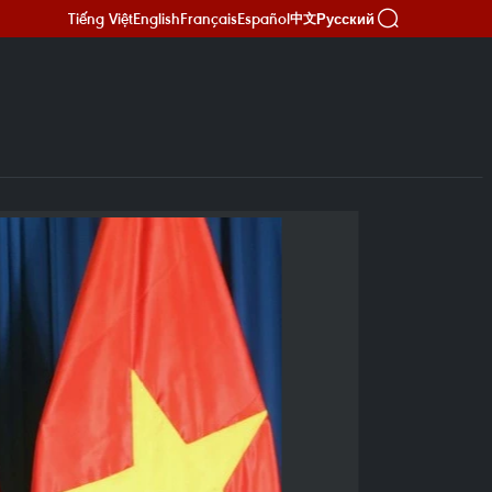
Tiếng Việt
English
Français
Español
Русский
中文