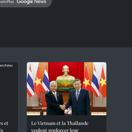
namPlus
s et
Le Vietnam et la Thaïlande
és
veulent renforcer leur