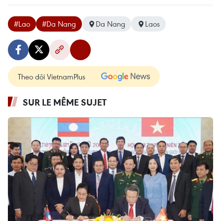
#Lao
#Da Nang
Da Nang
Laos
Theo dõi VietnamPlus
SUR LE MÊME SUJET