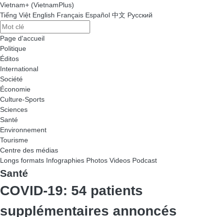
Vietnam+ (VietnamPlus)
Tiếng Việt
English
Français
Español
中文
Русский
Page d'accueil
Politique
Éditos
International
Société
Économie
Culture-Sports
Sciences
Santé
Environnement
Tourisme
Centre des médias
Longs formats
Infographies
Photos
Videos
Podcast
Santé
COVID-19: 54 patients
supplémentaires annoncés