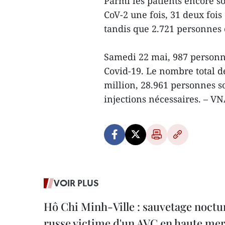
Parmi les patients encore so
CoV-2 une fois, 31 deux fois 
tandis que 2.721 personnes o
Samedi 22 mai, 987 personn
Covid-19. Le nombre total d
million, 28.961 personnes s
injections nécessaires. – V
VOIR PLUS
Hô Chi Minh-Ville : sauvetage noctu
russe victime d'un AVC en haute me