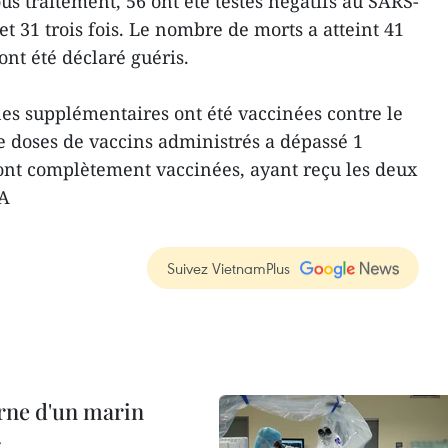
us traitement, 56 ont été testés négatifs au SARS-
et 31 trois fois. Le nombre de morts a atteint 41
nt été déclaré guéris.
es supplémentaires ont été vaccinées contre le
e doses de vaccins administrés a dépassé 1
ont complètement vaccinées, ayant reçu les deux
NA
Suivez VietnamPlus
rne d'un marin
r