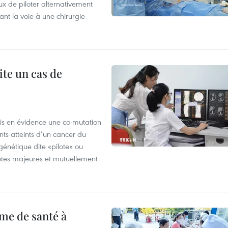
x de piloter alternativement
ant la voie à une chirurgie
ite un cas de
mis en évidence une co-mutation
ts atteints d’un cancer du
énétique dite «pilote» ou
otes majeures et mutuellement
me de santé à