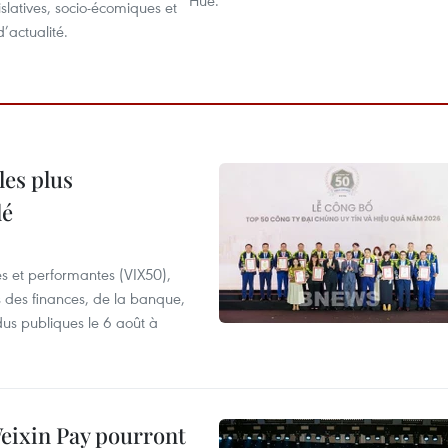
Huê.
islatives, socio-écomiques et
’actualité.
les plus
lé
es et performantes (VIX50),
s des finances, de la banque,
dus publiques le 6 août à
 Weixin Pay pourront