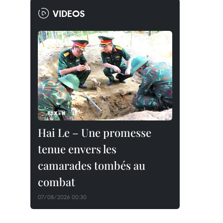
VIDEOS
Hai Le – Une promesse
tenue envers les
camarades tombés au
combat
07/08/2026 00:30