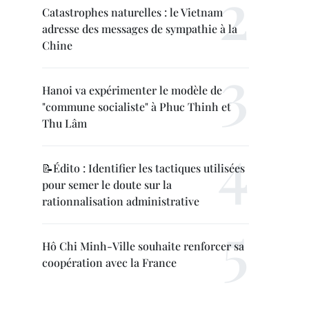
Catastrophes naturelles : le Vietnam
adresse des messages de sympathie à la
Chine
Hanoi va expérimenter le modèle de
"commune socialiste" à Phuc Thinh et
Thu Lâm
📝Édito : Identifier les tactiques utilisées
pour semer le doute sur la
rationnalisation administrative
Hô Chi Minh-Ville souhaite renforcer sa
coopération avec la France