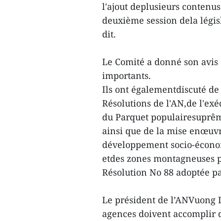
l'ajout deplusieurs contenus
deuxième session dela législ
dit.
Le Comité a donné son avis su
importants.
Ils ont égalementdiscuté de l
Résolutions de l'AN,de l'ex
du Parquet populairesuprême
ainsi que de la mise enœuv
développement socio-économ
etdes zones montagneuses p
Résolution No 88 adoptée p
Le président de l’ANVuong D
agences doivent accomplir 