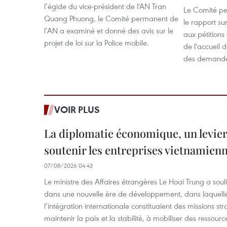
l’égide du vice-président de l'AN Tran
Le Comité p
Quang Phuong, le Comité permanent de
le rapport su
l’AN a examiné et donné des avis sur le
aux pétitions 
projet de loi sur la Police mobile.
de l'accueil 
des demandes
VOIR PLUS
La diplomatie économique, un levier
soutenir les entreprises vietnamien
07/08/2026 04:43
Le ministre des Affaires étrangères Le Hoai Trung a soul
dans une nouvelle ère de développement, dans laquelle l
l’intégration internationale constituaient des missions str
maintenir la paix et la stabilité, à mobiliser des ressourc