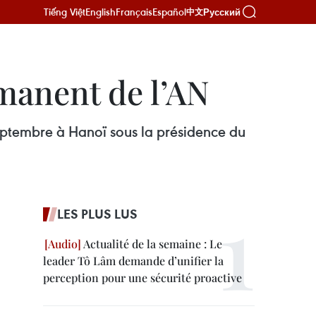
Tiếng Việt
English
Français
Español
Русский
中文
manent de l’AN
eptembre à Hanoï sous la présidence du
LES PLUS LUS
Actualité de la semaine : Le
leader Tô Lâm demande d’unifier la
perception pour une sécurité proactive