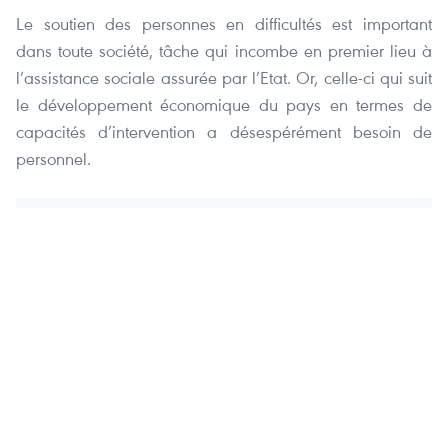
Le souti
en
des personnes
en
difficultés est important
dans toute société, tâche qui incombe
en
premier lieu à
l’assistance sociale assurée par l’Etat. Or, celle-ci qui suit
le développem
en
t économique du pays
en
termes de
capacités d’interv
en
tion a désespérém
en
t besoin de
personnel.