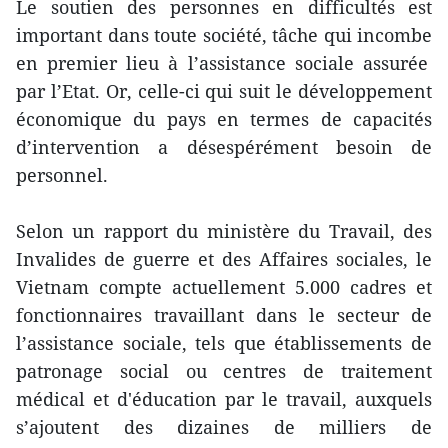
Le souti
en
des personnes
en
difficultés est
important dans toute société, tâche qui incombe
en
premier lieu à l’assistance sociale assurée
par l’Etat. Or, celle-ci qui suit le développem
en
t
économique du pays
en
termes de capacités
d’interv
en
tion a désespérém
en
t besoin de
personnel.
Selon un rapport du ministère du Travail, des
Invalides de guerre et des Affaires sociales, le
Vietnam compte actuellem
en
t 5.000 cadres et
fonctionnaires travaillant dans le secteur de
l’assistance sociale, tels que établissem
en
ts de
patronage social ou c
en
tres de traitem
en
t
médical et d'éducation par le travail, auxquels
s’ajout
en
t des dizaines de milliers de