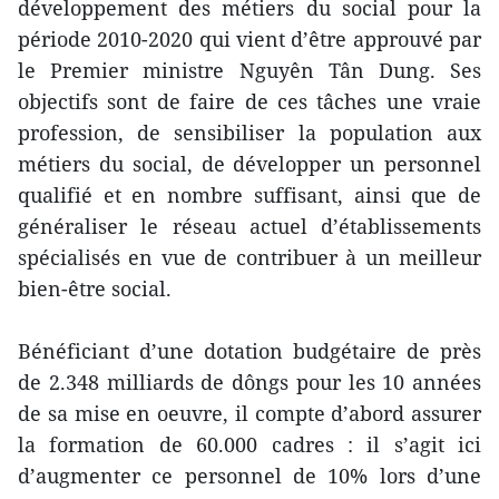
développem
en
t des métiers du social pour la
période 2010-2020 qui vi
en
t d’être approuvé par
le Premier ministre Nguyên Tân Dung. Ses
objectifs sont de faire de ces tâches une vraie
profession, de s
en
sibiliser la population aux
métiers du social, de développer un personnel
qualifié et
en
nombre suffisant, ainsi que de
généraliser le réseau actuel d’établissem
en
ts
spécialisés
en
vue de contribuer à un meilleur
bi
en
-être social.
Bénéficiant d’une dotation budgétaire de près
de 2.348 milliards de dôngs pour les 10 années
de sa mise
en
oeuvre, il compte d’abord assurer
la formation de 60.000 cadres : il s’agit ici
d’augm
en
ter ce personnel de 10% lors d’une