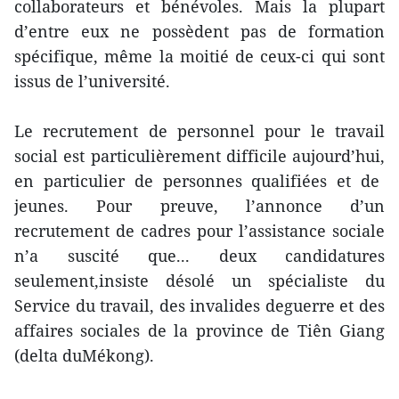
collaborateurs et bénévoles. Mais la plupart
d’
en
tre eux ne possèd
en
t pas de formation
spécifique, même la moitié de ceux-ci qui sont
issus de l’université.
Le recrutem
en
t de personnel pour le travail
social est particulièrem
en
t difficile aujourd’hui,
en
particulier de personnes qualifiées et de
jeunes. Pour preuve, l’annonce d’un
recrutem
en
t de cadres pour l’assistance sociale
n’a suscité que... deux candidatures
seulem
en
t,insiste désolé un spécialiste du
Service du travail, des invalides deguerre et des
affaires sociales de la province de Tiên Giang
(delta duMékong).