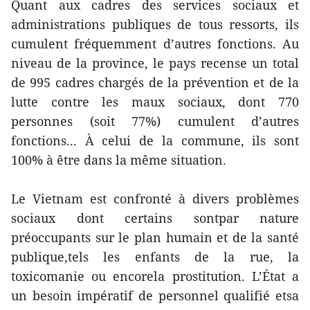
Quant aux cadres des services sociaux et
administrations publiques de tous ressorts, ils
cumul
en
t fréquemm
en
t d’autres fonctions. Au
niveau de la province, le pays rec
en
se un total
de 995 cadres chargés de la prév
en
tion et de la
lutte contre les maux sociaux, dont 770
personnes (soit 77%) cumul
en
t d’autres
fonctions... À celui de la commune, ils sont
100% à être dans la même situation.
Le Vietnam est confronté à divers problèmes
sociaux dont certains sontpar nature
préoccupants sur le plan humain et de la santé
publique,tels les
en
fants de la rue, la
toxicomanie ou
en
corela prostitution. L’État a
un besoin impératif de personnel qualifié etsa