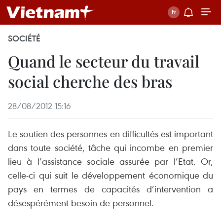
SOCIÉTÉ
Quand le secteur du travail
social cherche des bras
28/08/2012 15:16
Le souti
en
des personnes
en
difficultés est important
dans toute société, tâche qui incombe
en
premier
lieu à l’assistance sociale assurée par l’Etat. Or,
celle-ci qui suit le développem
en
t économique du
pays
en
termes de capacités d’interv
en
tion a
désespérém
en
t besoin de personnel.