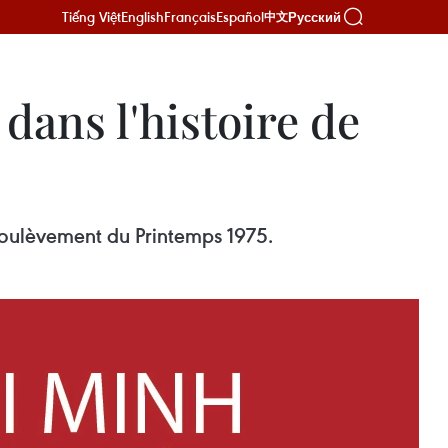
Tiếng Việt
English
Français
Español
Русский
中文
dans l'histoire de
Soulèvement du Printemps 1975.